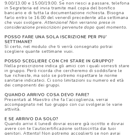
9.00/13.00 e 15.00/19.00. Se non riesci a passare, telefona
in Segreteria ed invia tramite mail copia del bonifico
bancario e di tutta la documentazione richiesta. Bisogna
farlo entro le 16.00 del venerdì precedente alla settimana
che vuoi svolgere.
Attenzione! Non verranno prese in
considerazione preiscrizioni pervenute dopo quel momento.
POSSO FARE UNA SOLA ISCRIZIONE PER PIU’
SETTIMANE?
Sì certo, nel modulo che ti verrà consegnato potrai
scegliere quante settimane vuoi.
POSSO SCEGLIERE CON CHI STARE IN GRUPPO?
Nella preiscrizione indica gli amici con i quali vorresti stare
in gruppo. Però ricorda che cercheremo di soddisfare le
tue richieste, ma solo se potremo rispettare le norme
sanitarie indicateci. Ci sono limitazioni su numero ed età
dei componenti dei gruppi.
QUANDO ARRIVO COSA DEVO FARE?
Presentati al Maestro che fa l’accoglienza, verrai
accompagnato nel tuo gruppo con cui svolgerai le varie
attività.
E SE ARRIVO DA SOLO?
Quando arrivi il lunedì dovrai essere già iscritto e dovrai
avere con te l’autocertificazione sottoscritta dai tuoi
genitori. Attento! Non potremo accoglierti se non avrai