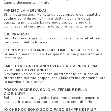
questo documento firmato.
FAREMO LA MERENDA?
Sì, a metà mattina. Portala da casa oppure con qualche
soldino sono disponibili i bar della piscina e della
palazzina principale. La merenda del pomeriggio è
compresa nel servizio di ristorazione del ristorante.
E IL PRANZO?
Se ti fermerai a pranzo con noi il pranzo verrà effettuato
nel gazebo del ristorante.
E’ PREVISTO L’ORARIO FULL TIME FINO ALLE 17.30?
Sì, ma a numero chiuso. Per questo la tua preiscrizione è
importante.
I MIEI GENITORI QUANDO VENGONO A PRENDERMI
DOVE MI TROVERANNO?
Dovranno venire a prenderti direttamente nel luogo di
riferimento del tuo gruppo, che i Maestri indicheranno loro
la mattina al tuo arrivo.
POSSO USCIRE DA SOLO AL TERMINE DELLA
GIORNATA?
Solamente se i tuoi genitori avranno precedentemente
sottoscritto una liberatoria che ti consente di farlo.
IO CHE NON SONO SOCIO PAGO SEMPRE DI PIU’?