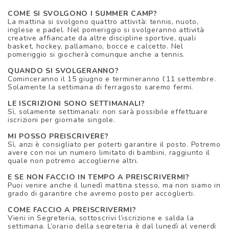
COME SI SVOLGONO I SUMMER CAMP?
La mattina si svolgono quattro attività: tennis, nuoto,
inglese e padel. Nel pomeriggio si svolgeranno attività
creative affiancate da altre discipline sportive, quali
basket, hockey, pallamano, bocce e calcetto. Nel
pomeriggio si giocherà comunque anche a tennis.
QUANDO SI SVOLGERANNO?
Cominceranno il 15 giugno e termineranno l’11 settembre.
Solamente la settimana di ferragosto saremo fermi.
LE ISCRIZIONI SONO SETTIMANALI?
Sì, solamente settimanali: non sarà possibile effettuare
iscrizioni per giornate singole.
MI POSSO PREISCRIVERE?
Sì, anzi è consigliato per poterti garantire il posto. Potremo
avere con noi un numero limitato di bambini, raggiunto il
quale non potremo accoglierne altri.
E SE NON FACCIO IN TEMPO A PREISCRIVERMI?
Puoi venire anche il lunedì mattina stesso, ma non siamo in
grado di garantire che avremo posto per accoglierti.
COME FACCIO A PREISCRIVERMI?
Vieni in Segreteria, sottoscrivi l’iscrizione e salda la
settimana. L’orario della segreteria è dal lunedì al venerdì