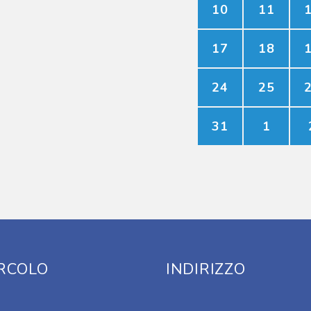
10
11
17
18
24
25
31
1
IRCOLO
INDIRIZZO