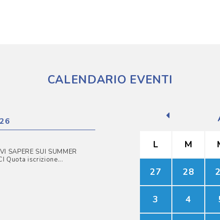
CALENDARIO EVENTI
26
L
M
VI SAPERE SUI SUMMER
Quota iscrizione...
27
28
3
4