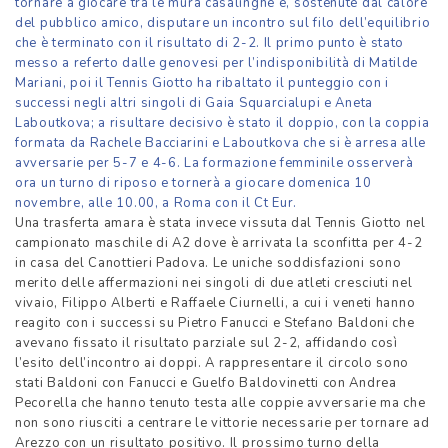
tornare a giocare tra le mura casalinghe e, sostenute dal calore
del pubblico amico, disputare un incontro sul filo dell’equilibrio
che è terminato con il risultato di 2-2. Il primo punto è stato
messo a referto dalle genovesi per l’indisponibilità di Matilde
Mariani, poi il Tennis Giotto ha ribaltato il punteggio con i
successi negli altri singoli di Gaia Squarcialupi e Aneta
Laboutkova; a risultare decisivo è stato il doppio, con la coppia
formata da Rachele Bacciarini e Laboutkova che si è arresa alle
avversarie per 5-7 e 4-6. La formazione femminile osserverà
ora un turno di riposo e tornerà a giocare domenica 10
novembre, alle 10.00, a Roma con il Ct Eur.
Una trasferta amara è stata invece vissuta dal Tennis Giotto nel
campionato maschile di A2 dove è arrivata la sconfitta per 4-2
in casa del Canottieri Padova. Le uniche soddisfazioni sono
merito delle affermazioni nei singoli di due atleti cresciuti nel
vivaio, Filippo Alberti e Raffaele Ciurnelli, a cui i veneti hanno
reagito con i successi su Pietro Fanucci e Stefano Baldoni che
avevano fissato il risultato parziale sul 2-2, affidando così
l’esito dell’incontro ai doppi. A rappresentare il circolo sono
stati Baldoni con Fanucci e Guelfo Baldovinetti con Andrea
Pecorella che hanno tenuto testa alle coppie avversarie ma che
non sono riusciti a centrare le vittorie necessarie per tornare ad
Arezzo con un risultato positivo. Il prossimo turno della