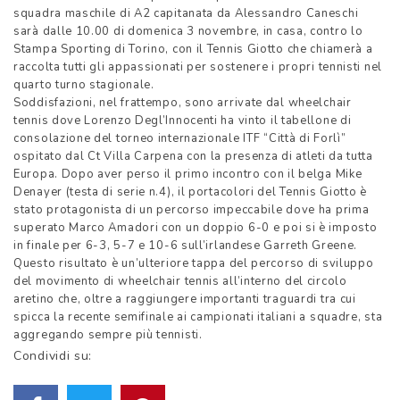
squadra maschile di A2 capitanata da Alessandro Caneschi
sarà dalle 10.00 di domenica 3 novembre, in casa, contro lo
Stampa Sporting di Torino, con il Tennis Giotto che chiamerà a
raccolta tutti gli appassionati per sostenere i propri tennisti nel
quarto turno stagionale.
Soddisfazioni, nel frattempo, sono arrivate dal wheelchair
tennis dove Lorenzo Degl’Innocenti ha vinto il tabellone di
consolazione del torneo internazionale ITF “Città di Forlì”
ospitato dal Ct Villa Carpena con la presenza di atleti da tutta
Europa. Dopo aver perso il primo incontro con il belga Mike
Denayer (testa di serie n.4), il portacolori del Tennis Giotto è
stato protagonista di un percorso impeccabile dove ha prima
superato Marco Amadori con un doppio 6-0 e poi si è imposto
in finale per 6-3, 5-7 e 10-6 sull’irlandese Garreth Greene.
Questo risultato è un’ulteriore tappa del percorso di sviluppo
del movimento di wheelchair tennis all’interno del circolo
aretino che, oltre a raggiungere importanti traguardi tra cui
spicca la recente semifinale ai campionati italiani a squadre, sta
aggregando sempre più tennisti.
Condividi su: