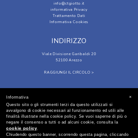
info@ctgiotto.it
informativa Privacy
Trattamento Dati
Informativa Cookies
INDIRIZZO
Viale Divisione Garibaldi 20
52100 Arezzo
RAGGIUNGI IL CIRCOLO >
SOCIAL
×
Informativa
Questo sito o gli strumenti terzi da questo utilizzati si
avvalgono di cookie necessari al funzionamento ed utili alle
finalità illustrate nella cookie policy. Se vuoi saperne di più o
negare il consenso a tutti o ad alcuni cookie, consulta la
cookie policy
.
Circolo Tennis Giotto A.S.D. - Sede Legale in Via Lorenzo Viani, 1
Chiudendo questo banner, scorrendo questa pagina, cliccando
52100 Arezzo - P.Iva 01712020518 - C.F. 92001650511