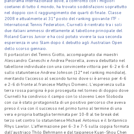
panorama internazionale dove, a confronto con i migliori
coetanei di tutto il mondo, ha trovato soddisfazioni soprattutto
nel doppio con il raggiungimento dei quarti di finale. Classe
2008 e attualmente al 31° posto del ranking giovanile ITF -
International Tennis Federation, Ciurnelli è rientrato tra i soli
due italiani ammessi direttamente al tabellone principale del
Roland Garros Junior e ha così potuto vivere la sua seconda
esperienza in uno Slam dopo il debutto agli Australian Open
dello scorso gennaio.
Il portacolori del Tennis Giotto, accompagnato dai maestri
Alessandro Caneschi e Andrea Pecorella, aveva debuttato nel
tabellone individuale con una convincente vittoria per 6-2 e 6-4
sullo statunitense Andrew Johnson (12° nel ranking mondiale),
meritando l’accesso al secondo turno dove si è arreso per 4-6
e 2-6 di fronte al francese Mathys Domenc. L’esperienza sulla
terra rossa parigina è poi proseguita nel torneo di doppio dove
Ciurnelli ha condiviso il campo con lo sloveno Leon Sloboda
con cui è stato protagonista di un positivo percorso che aveva
preso il via con il successo nel primo turno al termine di una
vera e propria battaglia terminata per 10-8 al tie break del
terzo set contro lo statunitense Michael Antonius e il britannico
Rhys Lawlor. L’affermazione per 6-3 e 7-5 sulla coppia formata
dall’austriaco Thilo Behrmann e dal taipanese Kuan-Shou Chen