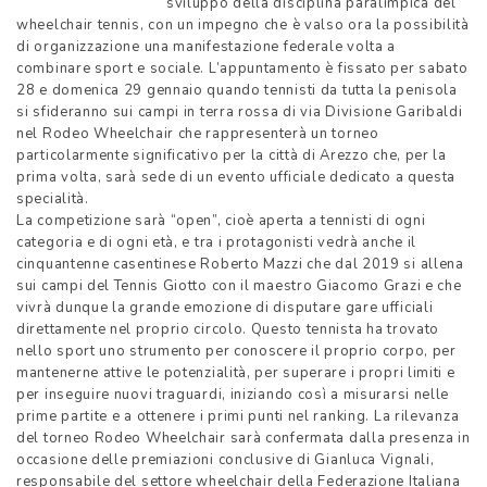
sviluppo della disciplina paralimpica del
wheelchair tennis, con un impegno che è valso ora la possibilità
di organizzazione una manifestazione federale volta a
combinare sport e sociale. L’appuntamento è fissato per sabato
28 e domenica 29 gennaio quando tennisti da tutta la penisola
si sfideranno sui campi in terra rossa di via Divisione Garibaldi
nel Rodeo Wheelchair che rappresenterà un torneo
particolarmente significativo per la città di Arezzo che, per la
prima volta, sarà sede di un evento ufficiale dedicato a questa
specialità.
La competizione sarà “open”, cioè aperta a tennisti di ogni
categoria e di ogni età, e tra i protagonisti vedrà anche il
cinquantenne casentinese Roberto Mazzi che dal 2019 si allena
sui campi del Tennis Giotto con il maestro Giacomo Grazi e che
vivrà dunque la grande emozione di disputare gare ufficiali
direttamente nel proprio circolo. Questo tennista ha trovato
nello sport uno strumento per conoscere il proprio corpo, per
mantenerne attive le potenzialità, per superare i propri limiti e
per inseguire nuovi traguardi, iniziando così a misurarsi nelle
prime partite e a ottenere i primi punti nel ranking. La rilevanza
del torneo Rodeo Wheelchair sarà confermata dalla presenza in
occasione delle premiazioni conclusive di Gianluca Vignali,
responsabile del settore wheelchair della Federazione Italiana