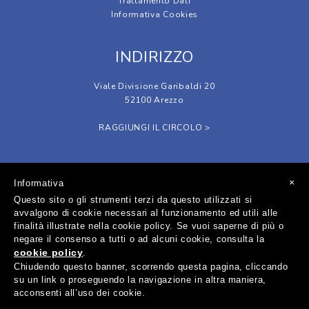
Trattamento Dati
Informativa Cookies
INDIRIZZO
Viale Divisione Garibaldi 20
52100 Arezzo
RAGGIUNGI IL CIRCOLO >
SOCIAL
×
Informativa
Questo sito o gli strumenti terzi da questo utilizzati si
avvalgono di cookie necessari al funzionamento ed utili alle
finalità illustrate nella cookie policy. Se vuoi saperne di più o
negare il consenso a tutti o ad alcuni cookie, consulta la
cookie policy
.
Circolo Tennis Giotto A.S.D. - Sede Legale in Via Lorenzo Viani, 1
Chiudendo questo banner, scorrendo questa pagina, cliccando
52100 Arezzo - P.Iva 01712020518 - C.F. 92001650511
su un link o proseguendo la navigazione in altra maniera,
acconsenti all’uso dei cookie.
© 2026 Tennis Giotto Made by
Atipico Studio