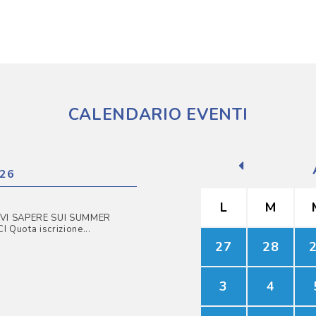
CALENDARIO EVENTI
26
L
M
VI SAPERE SUI SUMMER
Quota iscrizione...
27
28
3
4