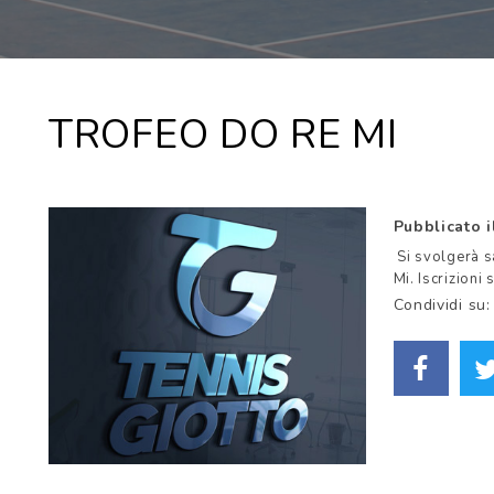
TROFEO DO RE MI
Pubblicato 
Si svolgerà s
Mi. Iscrizion
Condividi su: