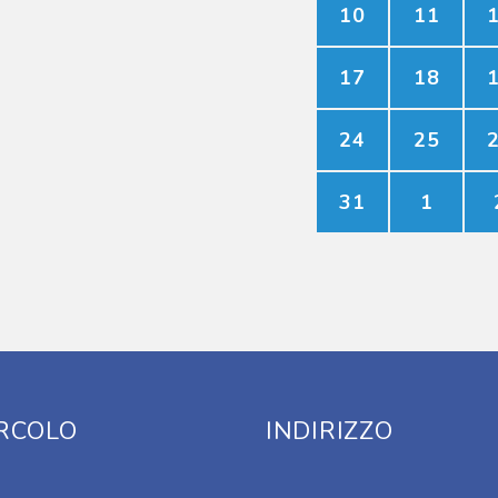
10
11
17
18
24
25
31
1
IRCOLO
INDIRIZZO