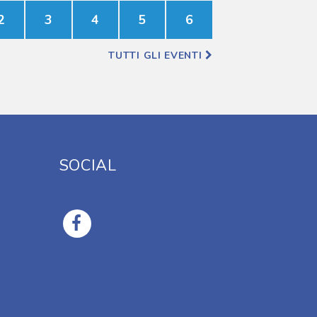
2
3
4
5
6
TUTTI GLI EVENTI
SOCIAL