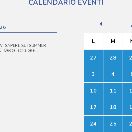
CALENDARIO EVENTI
26
L
M
VI SAPERE SUI SUMMER
Quota iscrizione...
27
28
3
4
10
11
17
18
24
25