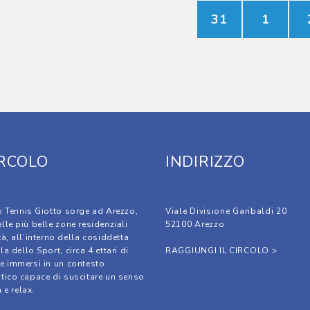
31
1
IRCOLO
INDIRIZZO
lo Tennis Giotto sorge ad Arezzo,
Viale Divisione Garibaldi 20
elle più belle zone residenziali
52100 Arezzo
tà, all’interno della cosiddetta
la dello Sport, circa 4 ettari di
RAGGIUNGI IL CIRCOLO >
ie immersi in un contesto
stico capace di suscitare un senso
à e relax.