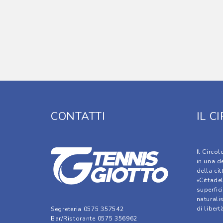
CONTATTI
IL C
Il Circo
in una d
della cit
«Cittadel
superfic
naturali
di libert
Segreteria 0575 357542
Bar/Ristorante 0575 356962