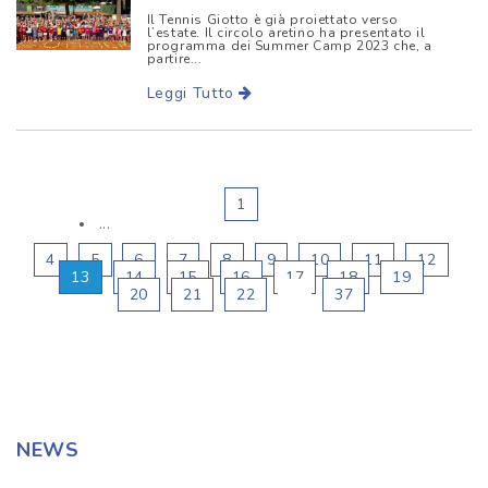
Il Tennis Giotto è già proiettato verso
l’estate. Il circolo aretino ha presentato il
programma dei Summer Camp 2023 che, a
partire...
Leggi Tutto
1
...
4
5
6
7
8
9
10
11
12
13
14
15
16
17
18
19
20
21
22
...
37
NEWS