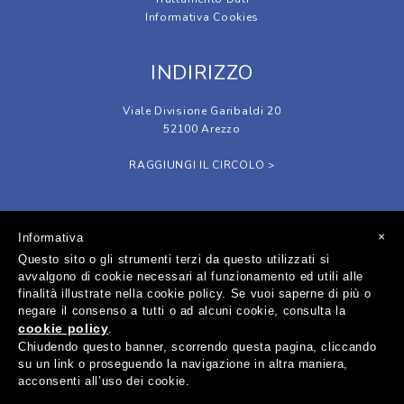
Informativa Cookies
INDIRIZZO
Viale Divisione Garibaldi 20
52100 Arezzo
RAGGIUNGI IL CIRCOLO >
SOCIAL
×
Informativa
Questo sito o gli strumenti terzi da questo utilizzati si
avvalgono di cookie necessari al funzionamento ed utili alle
finalità illustrate nella cookie policy. Se vuoi saperne di più o
negare il consenso a tutti o ad alcuni cookie, consulta la
cookie policy
.
Circolo Tennis Giotto A.S.D. - Sede Legale in Via Lorenzo Viani, 1
Chiudendo questo banner, scorrendo questa pagina, cliccando
52100 Arezzo - P.Iva 01712020518 - C.F. 92001650511
su un link o proseguendo la navigazione in altra maniera,
acconsenti all’uso dei cookie.
© 2026 Tennis Giotto Made by
Atipico Studio