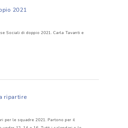
oppio 2021
e Sociali di doppio 2021. Carla Tavanti e
 ripartire
ari per le squadre 2021. Partono per il
 under 12, 14 e 16. Tutti i calendari e le